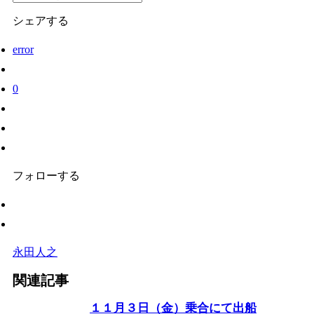
シェアする
error
0
フォローする
永田人之
関連記事
１１月３日（金）乗合にて出船