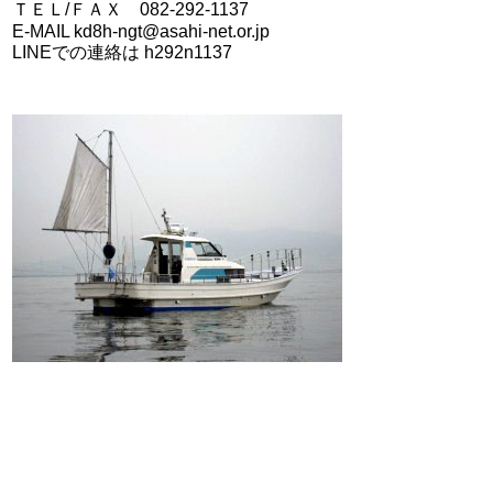
ＴＥＬ/ＦＡＸ 082-292-1137
E-MAIL kd8h-ngt@asahi-net.or.jp
LINEでの連絡は h292n1137