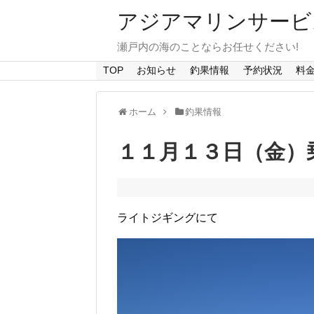
アジアマリンサービス A
瀬戸内の海のことならお任せください!
TOP
お知らせ
釣果情報
予約状況
料
ホーム
釣果情報
１１月１３日（金）
ライトジギングにて