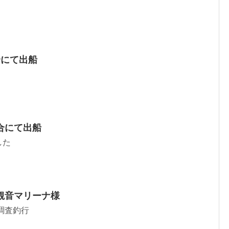
合にて出船
合にて出船
した
観音マリーナ様
調査釣行