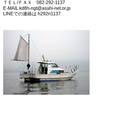
ＴＥＬ/ＦＡＸ 082-292-1137
E-MAIL kd8h-ngt@asahi-net.or.jp
LINEでの連絡は h292n1137