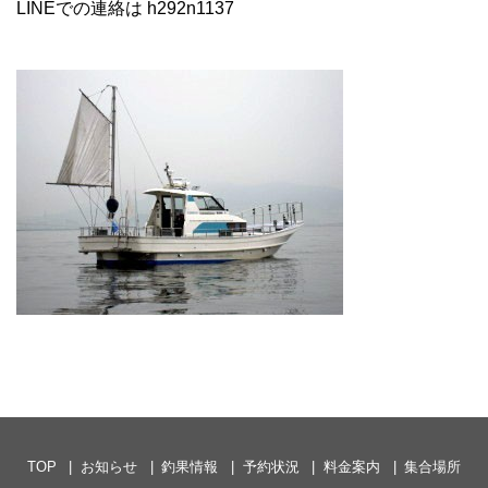
LINEでの連絡は h292n1137
TOP
お知らせ
釣果情報
予約状況
料金案内
集合場所