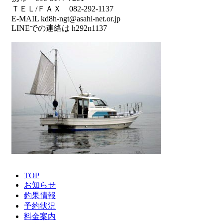
ＴＥＬ/ＦＡＸ 082-292-1137
E-MAIL kd8h-ngt@asahi-net.or.jp
LINEでの連絡は h292n1137
TOP
お知らせ
釣果情報
予約状況
料金案内