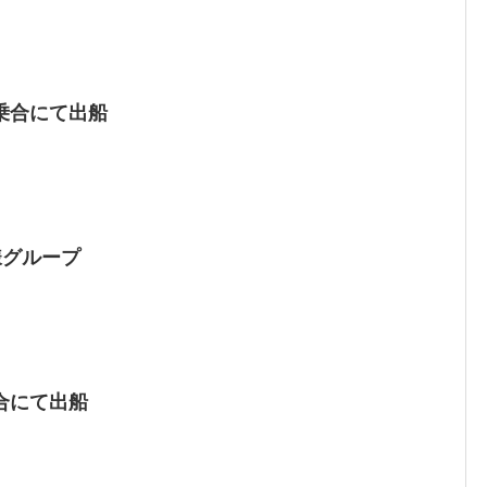
乗合にて出船
様グループ
合にて出船