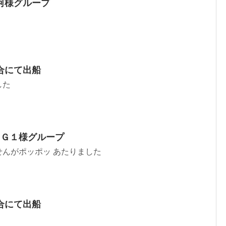
河様グループ
合にて出船
した
ＩＧ１様グループ
んがポッポッ あたりました
合にて出船