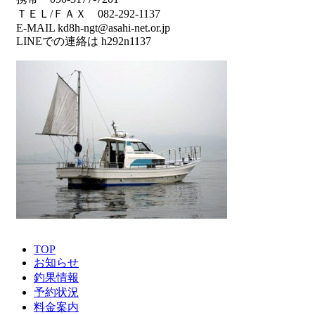
ＴＥＬ/ＦＡＸ 082-292-1137
E-MAIL kd8h-ngt@asahi-net.or.jp
LINEでの連絡は h292n1137
TOP
お知らせ
釣果情報
予約状況
料金案内