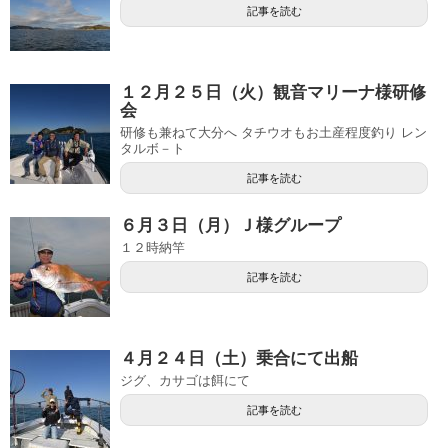
記事を読む
１２月２５日（火）観音マリーナ様研修
会
研修も兼ねて大分へ タチウオもお土産程度釣り レン
タルボ－ト
記事を読む
６月３日（月）Ｊ様グループ
１２時納竿
記事を読む
４月２４日（土）乗合にて出船
ジグ、カサゴは餌にて
記事を読む