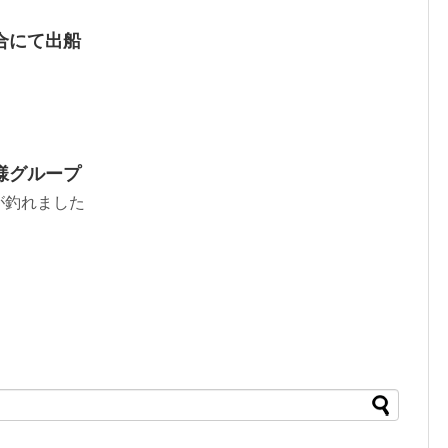
合にて出船
様グループ
が釣れました