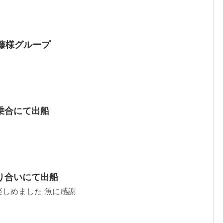
藤様グループ
乗合にて出船
り合いにて出船
しめました 魚に感謝