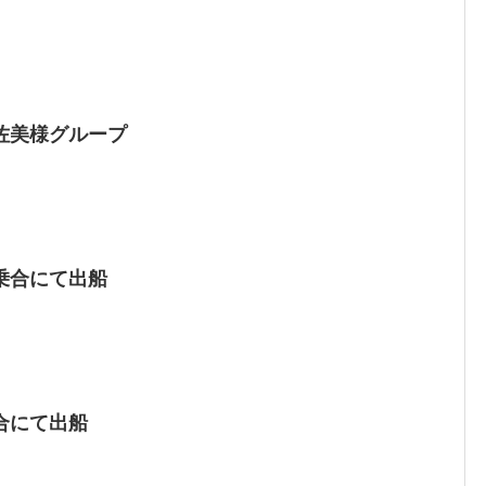
佐美様グループ
乗合にて出船
合にて出船