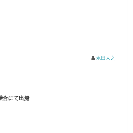
永田人之
乗合にて出船