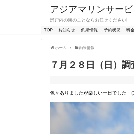
アジアマリンサービス A
瀬戸内の海のことならお任せください!
TOP
お知らせ
釣果情報
予約状況
料
ホーム
釣果情報
７月２８日（日）調
色々ありましたが楽しい一日でした (1