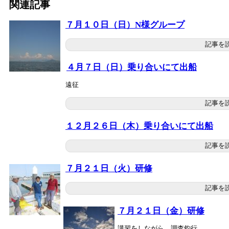
関連記事
７月１０日（日）N様グループ
記事を
４月７日（日）乗り合いにて出船
遠征
記事を
１２月２６日（木）乗り合いにて出船
記事を
７月２１日（火）研修
記事を
７月２１日（金）研修
講習をしながら、調査釣行