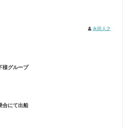
永田人之
下様グループ
乗合にて出船