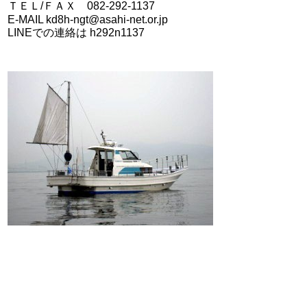
ＴＥＬ/ＦＡＸ 082-292-1137
E-MAIL kd8h-ngt@asahi-net.or.jp
LINEでの連絡は h292n1137