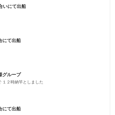
合いにて出船
合にて出船
様グループ
 １２時納竿としました
合にて出船