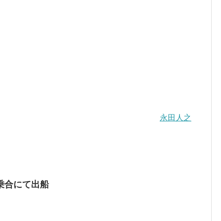
永田人之
乗合にて出船