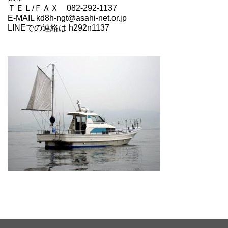
ＴＥＬ/ＦＡＸ 082-292-1137
E-MAIL kd8h-ngt@asahi-net.or.jp
LINEでの連絡は h292n1137