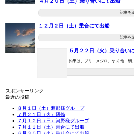
４月２０日（土）乗り合いにて出船
記事を
１２月２日（土）乗合にて出船
記事を
５月２２日（火）乗り合い
釣果は、ブリ、メジロ、ヤズ 他、鯛
スポンサーリンク
最近の投稿
８月１日（土）渡部様グループ
７月２１日（火）研修
７月１２日（日）河野様グループ
７月１１日（土）乗合にて出船
６月３０日（火）乗り合にて出船