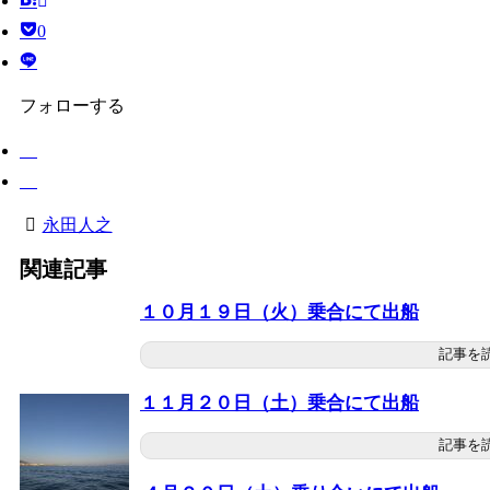
0
フォローする
永田人之
関連記事
１０月１９日（火）乗合にて出船
記事を
１１月２０日（土）乗合にて出船
記事を