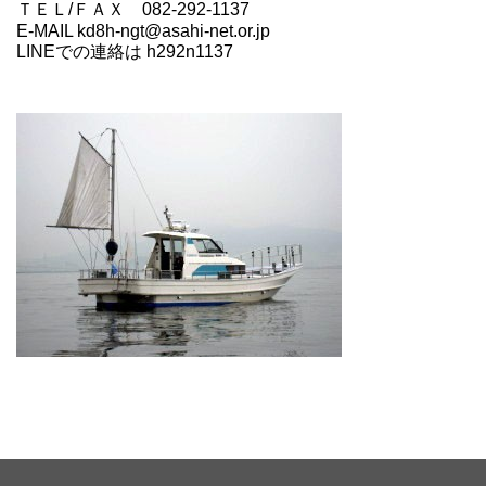
ＴＥＬ/ＦＡＸ 082-292-1137
E-MAIL kd8h-ngt@asahi-net.or.jp
LINEでの連絡は h292n1137